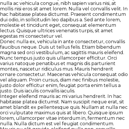
nulla ac vehicula congue, nibh sapien varius nisi, at
mollis nisi eros sit amet lorem. Nulla vel convallis velit. In
hac habitasse platea dictumst. Praesent condimentum
dui odio, in sollicitudin leo dapibus a. Sed ante lorem,
molestie et tincidunt eget, consequat elementum
lectus. Quisque ultrices venenatis turpis, sit amet
egestas mi consectetur vel.
Donec nulla ex, vehicula in ante consectetur, convallis
faucibus neque. Duis ut tellus felis. Etiam bibendum
magna sed orci vestibulum, ac sagittis mauris eleifend.
Nunc tempus justo quis ullamcorper efficitur. Orci
varius natoque penatibus et magnis dis parturient
montes, nascetur ridiculus mus. Mauris hendrerit
ornare consectetur. Maecenas vehicula consequat odio
vel aliquam. Proin cursus, diam nec finibus molestie,
justo dolor efficitur enim, feugiat porta enim tellus a
justo. Duis iaculis convallis iaculis.
Integer eleifend mauris ac mi varius hendrerit. In hac
habitasse platea dictumst. Nam suscipit neque erat, sit
amet blandit ex pellentesque quis. Nullam at nulla nec
orci vulputate maximus quis at libero. Quisque ipsum
lorem, ullamcorper vitae interdum in, fermentum nec
nulla. Nulla dictum est vel feugiat condimentum.