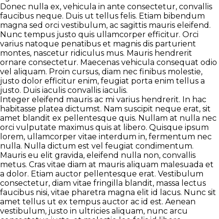
Donec nulla ex, vehicula in ante consectetur, convallis
faucibus neque. Duis ut tellus felis. Etiam bibendum
magna sed orci vestibulum, ac sagittis mauris eleifend.
Nunc tempus justo quis ullamcorper efficitur. Orci
varius natoque penatibus et magnis dis parturient
montes, nascetur ridiculus mus. Mauris hendrerit
ornare consectetur. Maecenas vehicula consequat odio
vel aliquam. Proin cursus, diam nec finibus molestie,
justo dolor efficitur enim, feugiat porta enim tellus a
justo. Duis iaculis convallis iaculis.
Integer eleifend mauris ac mi varius hendrerit. In hac
habitasse platea dictumst. Nam suscipit neque erat, sit
amet blandit ex pellentesque quis. Nullam at nulla nec
orci vulputate maximus quis at libero. Quisque ipsum
lorem, ullamcorper vitae interdum in, fermentum nec
nulla. Nulla dictum est vel feugiat condimentum.
Mauris eu elit gravida, eleifend nulla non, convallis
metus. Cras vitae diam at mauris aliquam malesuada et
a dolor. Etiam auctor pellentesque erat. Vestibulum
consectetur, diam vitae fringilla blandit, massa lectus
faucibus nisi, vitae pharetra magna elit id lacus. Nunc sit
amet tellus ut ex tempus auctor ac id est. Aenean
vestibulum, justo in ultricies aliquam, nunc arcu