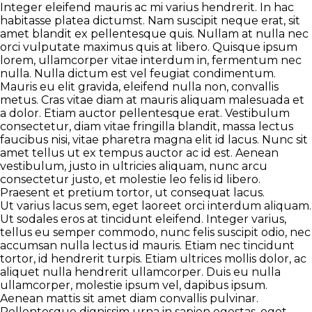
Integer eleifend mauris ac mi varius hendrerit. In hac
habitasse platea dictumst. Nam suscipit neque erat, sit
amet blandit ex pellentesque quis. Nullam at nulla nec
orci vulputate maximus quis at libero. Quisque ipsum
lorem, ullamcorper vitae interdum in, fermentum nec
nulla. Nulla dictum est vel feugiat condimentum.
Mauris eu elit gravida, eleifend nulla non, convallis
metus. Cras vitae diam at mauris aliquam malesuada et
a dolor. Etiam auctor pellentesque erat. Vestibulum
consectetur, diam vitae fringilla blandit, massa lectus
faucibus nisi, vitae pharetra magna elit id lacus. Nunc sit
amet tellus ut ex tempus auctor ac id est. Aenean
vestibulum, justo in ultricies aliquam, nunc arcu
consectetur justo, et molestie leo felis id libero.
Praesent et pretium tortor, ut consequat lacus.
Ut varius lacus sem, eget laoreet orci interdum aliquam.
Ut sodales eros at tincidunt eleifend. Integer varius,
tellus eu semper commodo, nunc felis suscipit odio, nec
accumsan nulla lectus id mauris. Etiam nec tincidunt
tortor, id hendrerit turpis. Etiam ultrices mollis dolor, ac
aliquet nulla hendrerit ullamcorper. Duis eu nulla
ullamcorper, molestie ipsum vel, dapibus ipsum.
Aenean mattis sit amet diam convallis pulvinar.
Pellentesque dignissim urna in sapien egestas, eget