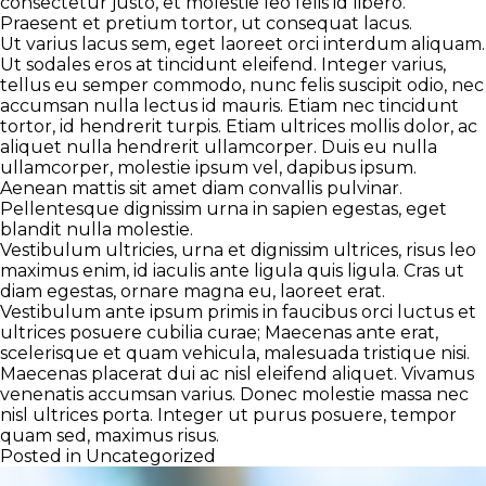
consectetur justo, et molestie leo felis id libero.
Praesent et pretium tortor, ut consequat lacus.
Ut varius lacus sem, eget laoreet orci interdum aliquam.
Ut sodales eros at tincidunt eleifend. Integer varius,
tellus eu semper commodo, nunc felis suscipit odio, nec
accumsan nulla lectus id mauris. Etiam nec tincidunt
tortor, id hendrerit turpis. Etiam ultrices mollis dolor, ac
aliquet nulla hendrerit ullamcorper. Duis eu nulla
ullamcorper, molestie ipsum vel, dapibus ipsum.
Aenean mattis sit amet diam convallis pulvinar.
Pellentesque dignissim urna in sapien egestas, eget
blandit nulla molestie.
Vestibulum ultricies, urna et dignissim ultrices, risus leo
maximus enim, id iaculis ante ligula quis ligula. Cras ut
diam egestas, ornare magna eu, laoreet erat.
Vestibulum ante ipsum primis in faucibus orci luctus et
ultrices posuere cubilia curae; Maecenas ante erat,
scelerisque et quam vehicula, malesuada tristique nisi.
Maecenas placerat dui ac nisl eleifend aliquet. Vivamus
venenatis accumsan varius. Donec molestie massa nec
nisl ultrices porta. Integer ut purus posuere, tempor
quam sed, maximus risus.
Posted in
Uncategorized