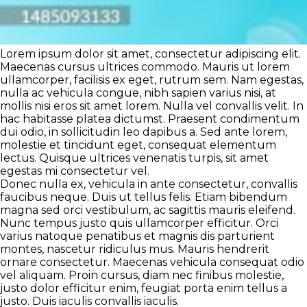
Lorem ipsum dolor sit amet, consectetur adipiscing elit.
Maecenas cursus ultrices commodo. Mauris ut lorem
ullamcorper, facilisis ex eget, rutrum sem. Nam egestas,
nulla ac vehicula congue, nibh sapien varius nisi, at
mollis nisi eros sit amet lorem. Nulla vel convallis velit. In
hac habitasse platea dictumst. Praesent condimentum
dui odio, in sollicitudin leo dapibus a. Sed ante lorem,
molestie et tincidunt eget, consequat elementum
lectus. Quisque ultrices venenatis turpis, sit amet
egestas mi consectetur vel.
Donec nulla ex, vehicula in ante consectetur, convallis
faucibus neque. Duis ut tellus felis. Etiam bibendum
magna sed orci vestibulum, ac sagittis mauris eleifend.
Nunc tempus justo quis ullamcorper efficitur. Orci
varius natoque penatibus et magnis dis parturient
montes, nascetur ridiculus mus. Mauris hendrerit
ornare consectetur. Maecenas vehicula consequat odio
vel aliquam. Proin cursus, diam nec finibus molestie,
justo dolor efficitur enim, feugiat porta enim tellus a
justo. Duis iaculis convallis iaculis.