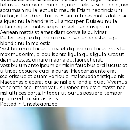
tellus eu semper commodo, nunc felis suscipit odio, nec
accumsan nulla lectus id mauris. Etiam nec tincidunt
tortor, id hendrerit turpis. Etiam ultrices mollis dolor, ac
aliquet nulla hendrerit ullamcorper. Duis eu nulla
ullamcorper, molestie ipsum vel, dapibus ipsum.
Aenean mattis sit amet diam convallis pulvinar.
Pellentesque dignissim urna in sapien egestas, eget
blandit nulla molestie.
Vestibulum ultricies, urna et dignissim ultrices, risus leo
maximus enim, id iaculis ante ligula quis ligula. Cras ut
diam egestas, ornare magna eu, laoreet erat.
Vestibulum ante ipsum primis in faucibus orci luctus et
ultrices posuere cubilia curae; Maecenas ante erat,
scelerisque et quam vehicula, malesuada tristique nisi.
Maecenas placerat dui ac nisl eleifend aliquet. Vivamus
venenatis accumsan varius. Donec molestie massa nec
nisl ultrices porta. Integer ut purus posuere, tempor
quam sed, maximus risus.
Posted in
Uncategorized