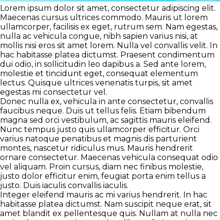
Lorem ipsum dolor sit amet, consectetur adipiscing elit.
Maecenas cursus ultrices commodo. Mauris ut lorem
ullamcorper, facilisis ex eget, rutrum sem. Nam egestas,
nulla ac vehicula congue, nibh sapien varius nisi, at
mollis nisi eros sit amet lorem. Nulla vel convallis velit. In
hac habitasse platea dictumst. Praesent condimentum
dui odio, in sollicitudin leo dapibus a. Sed ante lorem,
molestie et tincidunt eget, consequat elementum
lectus. Quisque ultrices venenatis turpis, sit amet
egestas mi consectetur vel.
Donec nulla ex, vehicula in ante consectetur, convallis
faucibus neque. Duis ut tellus felis. Etiam bibendum
magna sed orci vestibulum, ac sagittis mauris eleifend.
Nunc tempus justo quis ullamcorper efficitur. Orci
varius natoque penatibus et magnis dis parturient
montes, nascetur ridiculus mus. Mauris hendrerit
ornare consectetur. Maecenas vehicula consequat odio
vel aliquam. Proin cursus, diam nec finibus molestie,
justo dolor efficitur enim, feugiat porta enim tellus a
justo. Duis iaculis convallis iaculis.
Integer eleifend mauris ac mi varius hendrerit. In hac
habitasse platea dictumst. Nam suscipit neque erat, sit
amet blandit ex pellentesque quis. Nullam at nulla nec