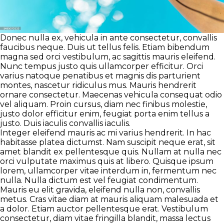
Donec nulla ex, vehicula in ante consectetur, convallis
faucibus neque. Duis ut tellus felis. Etiam bibendum
magna sed orci vestibulum, ac sagittis mauris eleifend.
Nunc tempus justo quis ullamcorper efficitur. Orci
varius natoque penatibus et magnis dis parturient
montes, nascetur ridiculus mus. Mauris hendrerit
ornare consectetur. Maecenas vehicula consequat odio
vel aliquam. Proin cursus, diam nec finibus molestie,
justo dolor efficitur enim, feugiat porta enim tellus a
justo. Duis iaculis convallis iaculis.
Integer eleifend mauris ac mi varius hendrerit. In hac
habitasse platea dictumst. Nam suscipit neque erat, sit
amet blandit ex pellentesque quis. Nullam at nulla nec
orci vulputate maximus quis at libero. Quisque ipsum
lorem, ullamcorper vitae interdum in, fermentum nec
nulla. Nulla dictum est vel feugiat condimentum.
Mauris eu elit gravida, eleifend nulla non, convallis
metus. Cras vitae diam at mauris aliquam malesuada et
a dolor. Etiam auctor pellentesque erat. Vestibulum
consectetur, diam vitae fringilla blandit, massa lectus