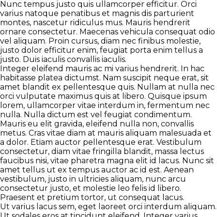
Nunc tempus justo quis ullamcorper efficitur. Orci
varius natoque penatibus et magnis dis parturient
montes, nascetur ridiculus mus. Mauris hendrerit
ornare consectetur. Maecenas vehicula consequat odio
vel aliquam. Proin cursus, diam nec finibus molestie,
justo dolor efficitur enim, feugiat porta enim tellus a
justo. Duis iaculis convallis iaculis.
Integer eleifend mauris ac mi varius hendrerit. In hac
habitasse platea dictumst. Nam suscipit neque erat, sit
amet blandit ex pellentesque quis. Nullam at nulla nec
orci vulputate maximus quis at libero. Quisque ipsum
lorem, ullamcorper vitae interdum in, fermentum nec
nulla. Nulla dictum est vel feugiat condimentum.
Mauris eu elit gravida, eleifend nulla non, convallis
metus. Cras vitae diam at mauris aliquam malesuada et
a dolor. Etiam auctor pellentesque erat. Vestibulum
consectetur, diam vitae fringilla blandit, massa lectus
faucibus nisi, vitae pharetra magna elit id lacus. Nunc sit
amet tellus ut ex tempus auctor ac id est. Aenean
vestibulum, justo in ultricies aliquam, nunc arcu
consectetur justo, et molestie leo felis id libero.
Praesent et pretium tortor, ut consequat lacus.
Ut varius lacus sem, eget laoreet orci interdum aliquam.
Ut sodales eros at tincidunt eleifend. Integer varius,