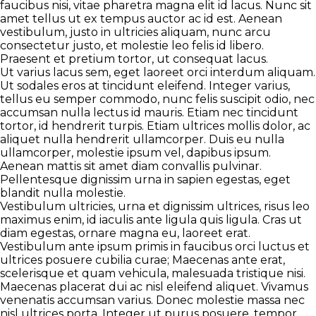
faucibus nisi, vitae pharetra magna elit id lacus. Nunc sit
amet tellus ut ex tempus auctor ac id est. Aenean
vestibulum, justo in ultricies aliquam, nunc arcu
consectetur justo, et molestie leo felis id libero.
Praesent et pretium tortor, ut consequat lacus.
Ut varius lacus sem, eget laoreet orci interdum aliquam.
Ut sodales eros at tincidunt eleifend. Integer varius,
tellus eu semper commodo, nunc felis suscipit odio, nec
accumsan nulla lectus id mauris. Etiam nec tincidunt
tortor, id hendrerit turpis. Etiam ultrices mollis dolor, ac
aliquet nulla hendrerit ullamcorper. Duis eu nulla
ullamcorper, molestie ipsum vel, dapibus ipsum.
Aenean mattis sit amet diam convallis pulvinar.
Pellentesque dignissim urna in sapien egestas, eget
blandit nulla molestie.
Vestibulum ultricies, urna et dignissim ultrices, risus leo
maximus enim, id iaculis ante ligula quis ligula. Cras ut
diam egestas, ornare magna eu, laoreet erat.
Vestibulum ante ipsum primis in faucibus orci luctus et
ultrices posuere cubilia curae; Maecenas ante erat,
scelerisque et quam vehicula, malesuada tristique nisi.
Maecenas placerat dui ac nisl eleifend aliquet. Vivamus
venenatis accumsan varius. Donec molestie massa nec
nisl ultrices porta. Integer ut purus posuere, tempor