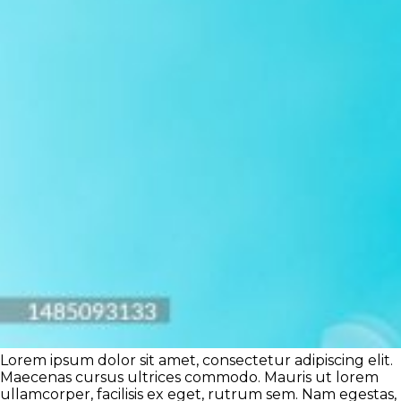
Lorem ipsum dolor sit amet, consectetur adipiscing elit.
Maecenas cursus ultrices commodo. Mauris ut lorem
ullamcorper, facilisis ex eget, rutrum sem. Nam egestas,