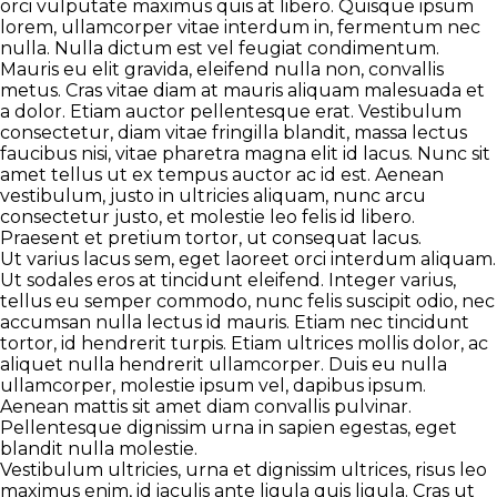
orci vulputate maximus quis at libero. Quisque ipsum
lorem, ullamcorper vitae interdum in, fermentum nec
nulla. Nulla dictum est vel feugiat condimentum.
Mauris eu elit gravida, eleifend nulla non, convallis
metus. Cras vitae diam at mauris aliquam malesuada et
a dolor. Etiam auctor pellentesque erat. Vestibulum
consectetur, diam vitae fringilla blandit, massa lectus
faucibus nisi, vitae pharetra magna elit id lacus. Nunc sit
amet tellus ut ex tempus auctor ac id est. Aenean
vestibulum, justo in ultricies aliquam, nunc arcu
consectetur justo, et molestie leo felis id libero.
Praesent et pretium tortor, ut consequat lacus.
Ut varius lacus sem, eget laoreet orci interdum aliquam.
Ut sodales eros at tincidunt eleifend. Integer varius,
tellus eu semper commodo, nunc felis suscipit odio, nec
accumsan nulla lectus id mauris. Etiam nec tincidunt
tortor, id hendrerit turpis. Etiam ultrices mollis dolor, ac
aliquet nulla hendrerit ullamcorper. Duis eu nulla
ullamcorper, molestie ipsum vel, dapibus ipsum.
Aenean mattis sit amet diam convallis pulvinar.
Pellentesque dignissim urna in sapien egestas, eget
blandit nulla molestie.
Vestibulum ultricies, urna et dignissim ultrices, risus leo
maximus enim, id iaculis ante ligula quis ligula. Cras ut